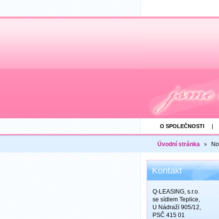
O SPOLEČNOSTI
Úvodní stránka
No
Kontakt
Q-LEASING, s.r.o.
se sídlem Teplice,
U Nádraží 905/12,
PSČ 415 01