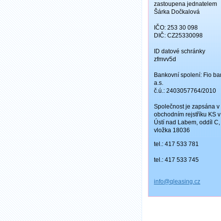
zastoupena jednatelem
Šárka Dočkalová
IČO: 253 30 098
DIČ: CZ25330098
ID datové schránky
zfmvv5d
Bankovní spolení: Fio ba
a.s.
č.ú.: 2403057764/2010
Společnost je zapsána v
obchodním rejstříku KS v
Ústí nad Labem, oddíl C,
vložka 18036
tel.: 417 533 781
tel.: 417 533 745
info@qle
asing.cz